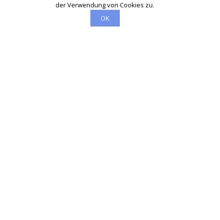
der Verwendung von Cookies zu.
OK
Schlüsseldienst
info@dueren-schluesseldienst-24.de
Startseite
Einsatzgebiete
Kontakte
Partner
Impressum
Wir sind Ihr vertrauenswürdiger Partner für professionelle